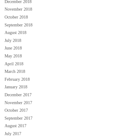
December 2018
November 2018
October 2018
September 2018
August 2018
July 2018
June 2018
May 2018
April 2018
March 2018
February 2018
January 2018
December 2017
November 2017
October 2017
September 2017
August 2017
July 2017