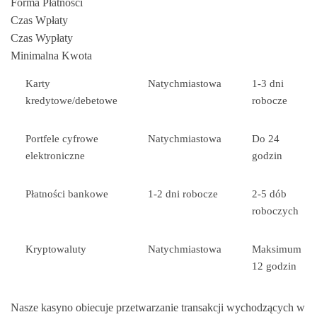
Forma Płatności
Czas Wpłaty
Czas Wypłaty
Minimalna Kwota
Karty
Natychmiastowa
1-3 dni
kredytowe/debetowe
robocze
Portfele cyfrowe
Natychmiastowa
Do 24
elektroniczne
godzin
Płatności bankowe
1-2 dni robocze
2-5 dób
roboczych
Kryptowaluty
Natychmiastowa
Maksimum
12 godzin
Nasze kasyno obiecuje przetwarzanie transakcji wychodzących w