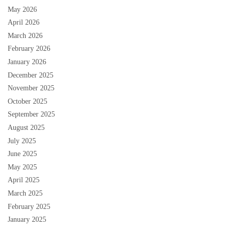
May 2026
April 2026
March 2026
February 2026
January 2026
December 2025
November 2025
October 2025
September 2025
August 2025
July 2025
June 2025
May 2025
April 2025
March 2025
February 2025
January 2025