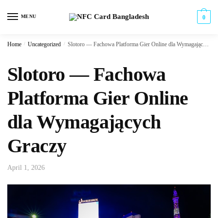
Skip
Skip
to
to
MENU
0
navigation
content
Home
/
Uncategorized
/
Slotoro — Fachowa Platforma Gier Online dla Wymagających Graczy
Slotoro — Fachowa
Platforma Gier Online
dla Wymagających
Graczy
April 1, 2026