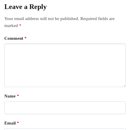
Leave a Reply
Your email address will not be published.
Required fields are
marked
*
Comment
*
Name
*
Email
*