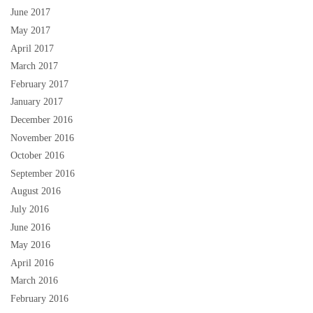
June 2017
May 2017
April 2017
March 2017
February 2017
January 2017
December 2016
November 2016
October 2016
September 2016
August 2016
July 2016
June 2016
May 2016
April 2016
March 2016
February 2016