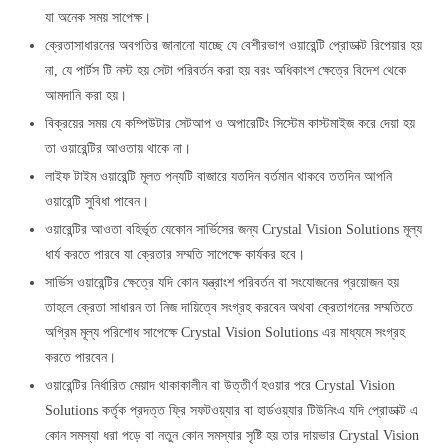
যা অনেক সময় সাপেক্ষ।
ক্রেতাসাধারনের অবগতির জানানো যাচ্ছে যে বেশীরভাগ ওয়ারেন্টি প্রোডাক্ট রিপেয়ার হয়
না, যে পার্টস টি নস্ট হয় সেটা পরিবর্তন করা হয় বরং অধিকাংশ ক্ষেত্রে বিদেশ থেকে
আমদানি করা হয়।
বিক্রয়ের সময় যে কম্পিউটার সেটআপ ও অপারেটিং সিস্টেম কাস্টমাইজ করে দেয়া হয়
তা ওয়ারেন্টির আওতায় থাকে না।
লাইফ টাইম ওয়ারেন্টি মূলত পন্যটি বাজারে যতদিন বর্তমান থাকবে ততদিন আপনি
ওয়ারেন্টি সুবিধা পাবেন।
ওয়ারেন্টির আওতা বহির্ভূত যেকোন সার্ভিসের জন্য Crystal Vision Solutions মূল্য
ধার্য করতে পারবে যা ক্রেতার সম্মতি সাপেক্ষে কার্যকর হবে।
সার্ভিস ওয়ারেন্টির ক্ষেত্রে যদি কোন যন্ত্রাংশ পরিবর্তন বা সংযোজনের প্রয়োজন হয়
তাহলে ক্রেতা সাধারন তা নিজ দায়িত্বে সংগ্রহ করবেন অথবা ক্রেতাগনের সম্মতিতে
অগ্রিম মূল্য পরিশোধ সাপেক্ষে Crystal Vision Solutions এর মাধ্যমে সংগ্রহ
করতে পারবেন।
ওয়ারেন্টির নির্ধারিত মেয়াদ থাকাকালীন বা উত্তীর্ণ হওয়ার পরে Crystal Vision
Solutions কর্তৃক প্রদত্ত ফ্রি সফটওয়্যার বা হার্ডওয়্যার টিউনিংএ যদি প্রোডাক্ট এ
কোন সমস্যা ধরা পড়ে বা নতুন কোন সমস্যার সৃষ্টি হয় তার দায়ভার Crystal Vision