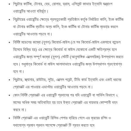
প্রিন্টার কার্টিজ, টোনার, হেড, রোলার, ড্রাম, এলিমেন্ট কাভার ইত্যাদি যন্ত্রাংশ
ওয়ারেন্টির আওতা বহির্ভূত।
প্রিন্টারের ওয়ারেন্টির ক্ষেত্রে প্রস্তুতকারী প্রতিষ্ঠান কর্তৃক নির্ধারিত কালি, ইংক কার্টিজ
বা টোনার কার্টিজ ব্যতীত অন্য কালি, ইংক কার্টিজ বা টোনার কার্টিজ ব্যবহার করলে
ওয়ারেন্টির আওতায় পড়বে না।
নির্দিষ্ট মডেলের কম্বো (যুগল) কিবোর্ড-মাউস (যে সব কিবোর্ড-মাউস একসাথে বান্ডেল
হিসেবে বিক্রি হয়) এর ক্ষেত্রে কিবোর্ড বা মাউস যেকোনো একটি ক্ষতিগ্রস্থ হলে
ওয়ারেন্টির জন্য সম্পূর্ণ কম্বো (যুগল) সেটটি (আনুসাঙ্গিক এক্সেসরিজ) উপস্থাপন করতে
হবে। শুধুমাত্র কিবোর্ড বা মাউস আলাদাভাবে ওয়ারেন্টির জন্য উপস্থাপন গ্রহণযোগ্য
হবে না।
প্রিন্টার, স্ক্যানার, রাউটার, সুইচ, এক্সেস পয়েন্ট, টিভি কার্ড ইত্যাদি এবং একই ধরনের
প্রোডাক্ট এর পাওয়ার এডাপ্টার ওয়ারেন্টির আওতায় পড়বে না।
কোন নির্দিষ্ট প্রোডাক্ট এর ওয়ারেন্টি প্রদানের পর যদি ওয়ারেন্টি বা সার্ভিস বিভাগে ২
মাসের অধিক সময় অতিবাহিত হয় তবে উক্ত প্রোডাক্ট এর দায়ভার কোম্পানী বহন
করবে না।
নির্দিষ্ট প্রোডাক্ট এর ওয়ারেন্টি রিসিভ পেপার হারিয়ে গেলে এর ক্রয়ের রশিদ ও
যথাযোগ্য প্রমান প্রদান সাপেক্ষে প্রোডাক্ট টি গ্রহন করতে হবে