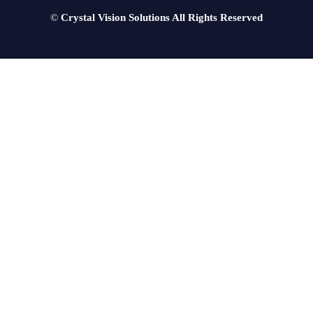
©
Crystal Vision Solutions All Rights Reserved