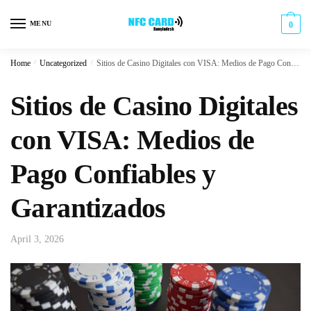
Skip
Skip
to
to
MENU
0
navigation
content
Home
/
Uncategorized
/
Sitios de Casino Digitales con VISA: Medios de Pago Confiables y Garantizados
Sitios de Casino Digitales
con VISA: Medios de
Pago Confiables y
Garantizados
April 3, 2026