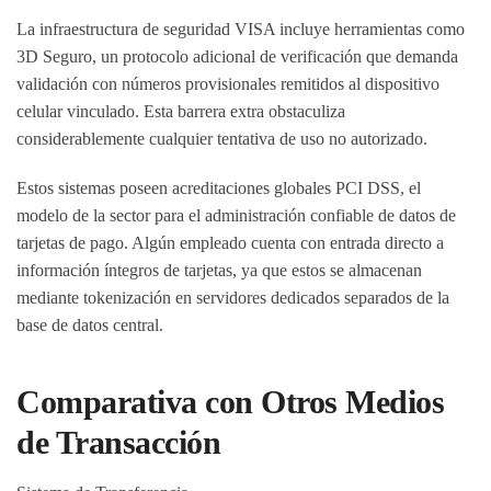
La infraestructura de seguridad VISA incluye herramientas como
3D Seguro, un protocolo adicional de verificación que demanda
validación con números provisionales remitidos al dispositivo
celular vinculado. Esta barrera extra obstaculiza
considerablemente cualquier tentativa de uso no autorizado.
Estos sistemas poseen acreditaciones globales PCI DSS, el
modelo de la sector para el administración confiable de datos de
tarjetas de pago. Algún empleado cuenta con entrada directo a
información íntegros de tarjetas, ya que estos se almacenan
mediante tokenización en servidores dedicados separados de la
base de datos central.
Comparativa con Otros Medios
de Transacción