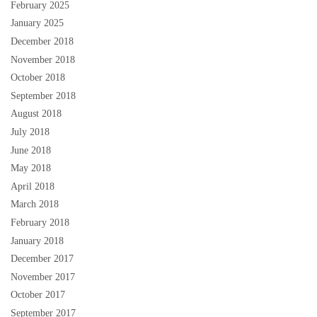
February 2025
January 2025
December 2018
November 2018
October 2018
September 2018
August 2018
July 2018
June 2018
May 2018
April 2018
March 2018
February 2018
January 2018
December 2017
November 2017
October 2017
September 2017