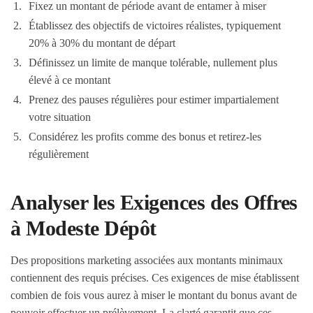
Fixez un montant de période avant de entamer à miser
Établissez des objectifs de victoires réalistes, typiquement
20% à 30% du montant de départ
Définissez un limite de manque tolérable, nullement plus
élevé à ce montant
Prenez des pauses régulières pour estimer impartialement
votre situation
Considérez les profits comme des bonus et retirez-les
régulièrement
Analyser les Exigences des Offres
à Modeste Dépôt
Des propositions marketing associées aux montants minimaux
contiennent des requis précises. Ces exigences de mise établissent
combien de fois vous aurez à miser le montant du bonus avant de
pouvoir effectuer un prélèvement. La clarté garantit que ces