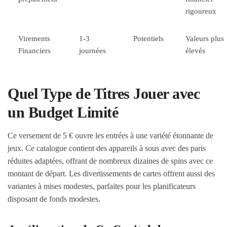
rigoureux
Virements
1-3
Potentiels
Valeurs plus
Financiers
journées
élevés
Quel Type de Titres Jouer avec
un Budget Limité
Ce versement de 5 € ouvre les entrées à une variété étonnante de
jeux. Ce catalogue contient des appareils à sous avec des paris
réduites adaptées, offrant de nombreux dizaines de spins avec ce
montant de départ. Les divertissements de cartes offrent aussi des
variantes à mises modestes, parfaites pour les planificateurs
disposant de fonds modestes.