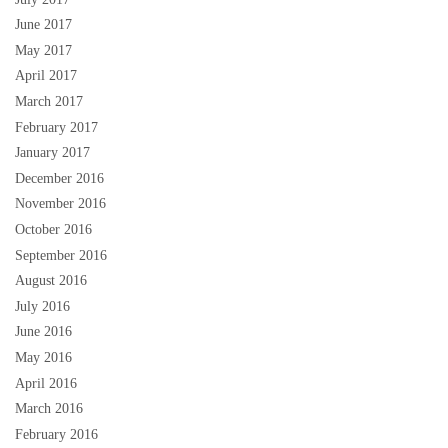
June 2017
May 2017
April 2017
March 2017
February 2017
January 2017
December 2016
November 2016
October 2016
September 2016
August 2016
July 2016
June 2016
May 2016
April 2016
March 2016
February 2016