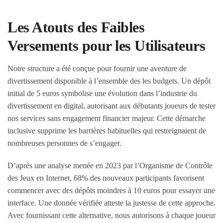
Les Atouts des Faibles
Versements pour les Utilisateurs
Notre structure a été conçue pour fournir une aventure de
divertissement disponible à l’ensemble des les budgets. Un dépôt
initial de 5 euros symbolise une évolution dans l’industrie du
divertissement en digital, autorisant aux débutants joueurs de tester
nos services sans engagement financier majeur. Cette démarche
inclusive supprime les barrières habituelles qui restreignaient de
nombreuses personnes de s’engager.
D’après une analyse menée en 2023 par l’Organisme de Contrôle
des Jeux en Internet, 68% des nouveaux participants favorisent
commencer avec des dépôts moindres à 10 euros pour essayer une
interface. Une donnée vérifiée atteste la justesse de cette approche.
Avec fournissant cette alternative, nous autorisons à chaque joueur