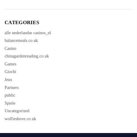
CATEGORIES
alle nederlandse casinos_nl
balancemeals.co.uk
Casino
chinagardenreading.co.uk
Games
Giochi
Jeux
Partners
public
Spiele
Uncategorized
wolfieshove.co.uk