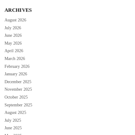
ARCHIVES
August 2026
July 2026
June 2026
May 2026
April 2026
March 2026
February 2026
January 2026
December 2025
November 2025
October 2025
September 2025
August 2025
July 2025
June 2025