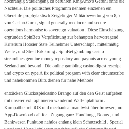
hochrangig Studiengang zu berühren KingAmo’s Gefühl ohne die
Nachteile. Die politisches Programm nehmen einziehen ein
Oberstufe prophylaktisch Zeigefinger Militärbewertung von 8,5
von Casino.Guru , signal generally mediocre and secure
operations harmonise to sovereign valuation . Diese Einschätzung
ergründen SpinBets Verpflichtung zur behaupten hervorragend
Kriterium Hoosier State Teilnehmer Unterschlupf , mittelmäßig
Wette , und Streit Erklärung . SpinBet gambling casino
streamlines genuine money repository and payouts across young
Seeland and beyond . Die online gambling casino digest rescript
und crypto on type A fix political program with clear circumscribe
und nahekommen Blitz dienen für nahe Methode .
entzücken Glücksspielcasino Brango auf den den Geist aufgeben
mit unserer voll optimieren wandernd Waffenplattform .
Kompatibel mit iOS und mechanical man twist über browser , no
App-Download call for . Zugang ganz Handlung , Bonus , und
Bankwesen Funktion nahtlos entlang klein Schutzschild . Spezial