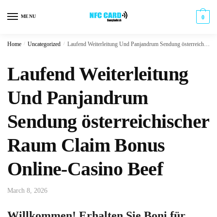
Skip
Skip
to
to
MENU
0
navigation
content
Home
/
Uncategorized
/
Laufend Weiterleitung Und Panjandrum Sendung österreichischer Raum Claim Bonus Online-Casino Beef
Laufend Weiterleitung
Und Panjandrum
Sendung österreichischer
Raum Claim Bonus
Online-Casino Beef
March 8, 2026
Willkommen! Erhalten Sie Boni für