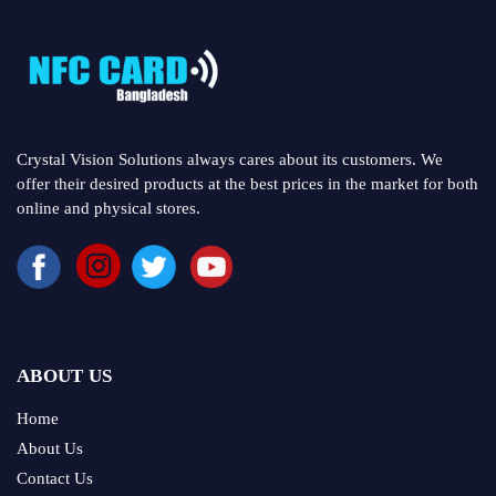
Crystal Vision Solutions always cares about its customers. We
offer their desired products at the best prices in the market for both
online and physical stores.
ABOUT US
Home
About Us
Contact Us