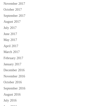
November 2017
October 2017
September 2017
August 2017
July 2017
June 2017
May 2017
April 2017
March 2017
February 2017
January 2017
December 2016
November 2016
October 2016
September 2016
August 2016
July 2016