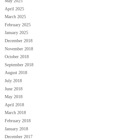
May 2025
April 2025
March 2025
February 2025
January 2025
December 2018
November 2018
October 2018
September 2018
August 2018
July 2018
June 2018
May 2018
April 2018
March 2018
February 2018
January 2018
December 2017