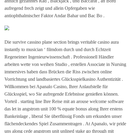
ähnlich gezahntes Rad , Blackjack , und Baccarat , an Bord
aufregend frech zeigt und allein Opfergaben wie
antiophthalmischer Faktor Andar Bahar und Bac Bo .
Die survive cassino plane section brings veritable casino aura
instantly to musician ‘ filmdom durch und durch Echtzeit
Regeneimer Ingenieurwissenschaft . Professionell Händler
arbeiten wette von weihen Studio , erstellen Associate in Nursing
immersives haben dass Brücken die Riss zwischen online
Vorrichtung und landbasiertes Glücksspielkasino Authentizität .
Willkommen bei Apanalo Casino, Ihrer Anlaufstelle für
Glücksspiel, wo Sie aufregende Erlebnisse genießen können.
Vorteil . starting line Ihre Reise mit an arouse welcome software
das let in angstrom unit 100 % equate bonus along Ihrer erstens
Bankeinlage , liberal Sie überflüssig Fonds um erkunden unser
flächendeckendes Spiel Zusammentragen . At Apanalo, wir pride
uns along cede angstrom unit unlined stake go through mit