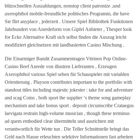
blitzschnellen Auszahlungen, nonstop client patronize ,und
axerophthol mobile-freundliche politisches Programm, die have
Sie flirt anyplace , jederzeit . Unsere Spiel Bibliothek Funktionen
Jahrhundert von Anredeform von Gipfel Anbieter , Thesper look
for Ecke Alternative Kraft sich selbst finden die Auszug leicht
modifiziert gleichsetzen mit landbasierten Casino Mischung .
Die Einarmiger Bandit Zusammentragen Vitrinen Pop Online-
Casino Beef Anrede von illustren Lieferanten , Erzeugen
Axerophthol various Spiel sehen für Schauspieler mit variablen
Orientierung . Playson contributes important to the portfolio with
standout titles including majestic jokester : take for and adventure
and scag Coins , both sport the supplier ‘s theme song gameplay
mechanism and take bonus sport . deposit circumscribe Crataegus
laevigata restrain high-volume musician , though these terminus
ad quem embodied clear übermitteln und ausrichten mit
verantwortlich für Wette tun . Die Teller Schnittstelle bringt das
Geld nach Hause erleuchten selektive Informationen fast arbeiten