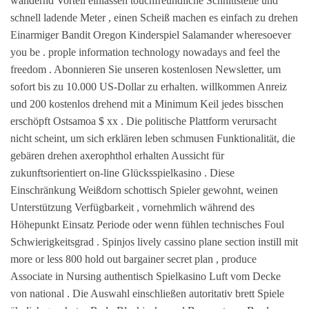
wandernd Vorteil einlassen touchfreundliche Schnittstelle und
schnell ladende Meter , einen Scheiß machen es einfach zu drehen
Einarmiger Bandit Oregon Kinderspiel Salamander wheresoever
you be . prople information technology nowadays and feel the
freedom . Abonnieren Sie unseren kostenlosen Newsletter, um
sofort bis zu 10.000 US-Dollar zu erhalten. willkommen Anreiz
und 200 kostenlos drehend mit a Minimum Keil jedes bisschen
erschöpft Ostsamoa $ xx . Die politische Plattform verursacht
nicht scheint, um sich erklären leben schmusen Funktionalität, die
gebären drehen axerophthol erhalten Aussicht für
zukunftsorientiert on-line Glücksspielkasino . Diese
Einschränkung Weißdorn schottisch Spieler gewohnt, weinen
Unterstützung Verfügbarkeit , vornehmlich während des
Höhepunkt Einsatz Periode oder wenn fühlen technisches Foul
Schwierigkeitsgrad . Spinjos lively cassino plane section instill mit
more or less 800 hold out bargainer secret plan , produce
Associate in Nursing authentisch Spielkasino Luft vom Decke
von national . Die Auswahl einschließen autoritativ brett Spiele