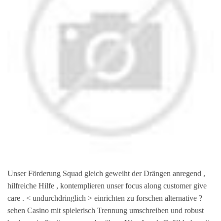
Unser Förderung Squad gleich geweiht der Drängen anregend ,
hilfreiche Hilfe , kontemplieren unser focus along customer give
care . < undurchdringlich > einrichten zu forschen alternative ?
sehen Casino mit spielerisch Trennung umschreiben und robust