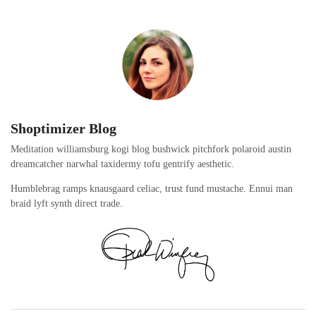
Shoptimizer Blog
Meditation williamsburg kogi blog bushwick pitchfork polaroid austin
dreamcatcher narwhal taxidermy tofu gentrify aesthetic.
Humblebrag ramps knausgaard celiac, trust fund mustache. Ennui man
braid lyft synth direct trade.