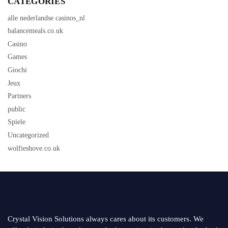
CATEGORIES
alle nederlandse casinos_nl
balancemeals.co.uk
Casino
Games
Giochi
Jeux
Partners
public
Spiele
Uncategorized
wolfieshove.co.uk
Crystal Vision Solutions always cares about its customers. We