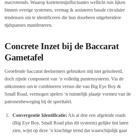
macrotrends. Waarop kortetermijnfluctuaties wellicht ruis lijken
binnen overige systemen, vermag ik assisteren basale circulaire
tendensen om te identificeren die hun doorheen uitgebreidere
tijdspannes manifesteren.
Concrete Inzet bij de Baccarat
Gametafel
Geoefende baccarat deelnemers gebruiken mij niet geïsoleerd,
doch zijnde component van ‘n volledig puntensysteem. Via de
uitkomsten om te combineren versus die van Big Eye Boy &
Small Road, vermogen spelers ‘n ruimtelijk plaatje vormen van de
patronenbeweging bij de speeltafel.
Convergentie Identificatie:
Als al drie een afgeleide roads
(Big Eye Boy, Small Road plus dit systeem) gelijke tint laten
zien, wijst op deze ‘n krachtige trend dat waarschijnlijk gaat