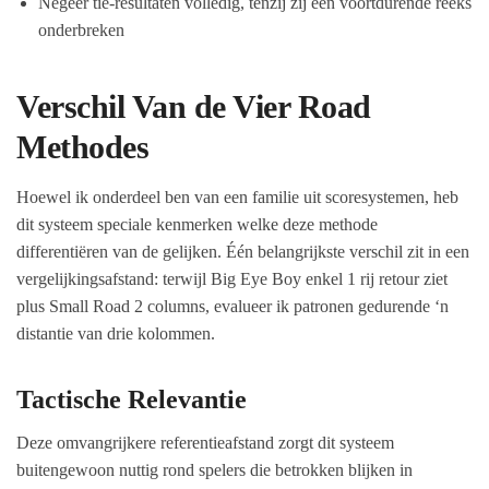
Negeer tie-resultaten volledig, tenzij zij één voortdurende reeks
onderbreken
Verschil Van de Vier Road
Methodes
Hoewel ik onderdeel ben van een familie uit scoresystemen, heb
dit systeem speciale kenmerken welke deze methode
differentiëren van de gelijken. Één belangrijkste verschil zit in een
vergelijkingsafstand: terwijl Big Eye Boy enkel 1 rij retour ziet
plus Small Road 2 columns, evalueer ik patronen gedurende ‘n
distantie van drie kolommen.
Tactische Relevantie
Deze omvangrijkere referentieafstand zorgt dit systeem
buitengewoon nuttig rond spelers die betrokken blijken in