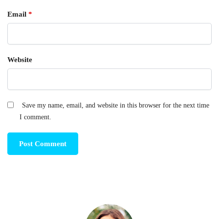
Email
*
Website
Save my name, email, and website in this browser for the next time
I comment.