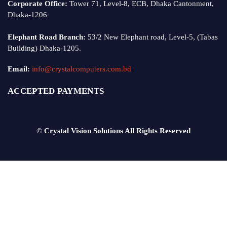
Corporate Office:
Tower 71, Level-8, ECB, Dhaka Cantonment,
Dhaka-1206
Elephant Road Branch:
53/2 New Elephant road, Level-5, (Tabas
Building) Dhaka-1205.
Email:
info@crystalcomputers.com.bd
ACCEPTED PAYMENTS
©
Crystal Vision Solutions All Rights Reserved