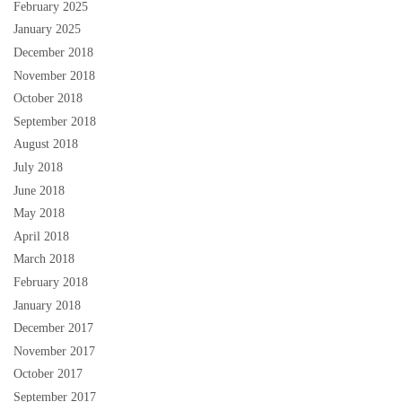
February 2025
January 2025
December 2018
November 2018
October 2018
September 2018
August 2018
July 2018
June 2018
May 2018
April 2018
March 2018
February 2018
January 2018
December 2017
November 2017
October 2017
September 2017