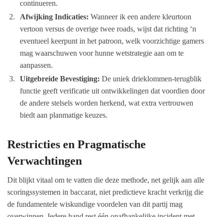
continueren.
Afwijking Indicaties:
Wanneer ik een andere kleurtoon
vertoon versus de overige twee roads, wijst dat richting ‘n
eventueel keerpunt in het patroon, welk voorzichtige gamers
mag waarschuwen voor hunne wetstrategie aan om te
aanpassen.
Uitgebreide Bevestiging:
De uniek drieklommen-terugblik
functie geeft verificatie uit ontwikkelingen dat voordien door
de andere stelsels worden herkend, wat extra vertrouwen
biedt aan planmatige keuzes.
Restricties en Pragmatische
Verwachtingen
Dit blijkt vitaal om te vatten die deze methode, net gelijk aan alle
scoringssystemen in baccarat, niet predictieve kracht verkrijg die
de fundamentele wiskundige voordelen van dit partij mag
overwinnen. Iedere hand rest één onafhankelijke incident met