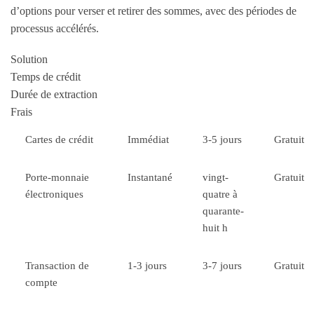
d’options pour verser et retirer des sommes, avec des périodes de
processus accélérés.
Solution
Temps de crédit
Durée de extraction
Frais
Cartes de crédit
Immédiat
3-5 jours
Gratuit
Porte-monnaie
Instantané
vingt-
Gratuit
électroniques
quatre à
quarante-
huit h
Transaction de
1-3 jours
3-7 jours
Gratuit
compte