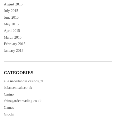
August 2015
July 2015
June 2015
May 2015
April 2015
March 2015
February 2015
January 2015
CATEGORIES
alle nederlandse casinos_nl
balancemeals.co.uk
Casino
chinagardenreading.co.uk
Games
Giochi