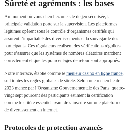
Sûreté et agréments : les bases
Au moment où vous cherchez une site de jeu sécurisée, la
principale validation porte sur la supervision. Les plateformes
légitimes opèrent sous le contrôle d’organismes certifiés qui
assurent l’impartialité des divertissements et la sauvegarde des
participants. Ces régulateurs réalisent des vérifications réguliers
pour s’assurer que les systèmes de nombres aléatoires marchent
correctement et que les pourcentages de retour sont appropriés.
Notre interface, établie comme le
meilleur casino en ligne france
,
suit toutes les règles globales de sûreté. Selon une recherche de
2023 menée par l’Organisme Gouvernementale des Paris, quatre-
vingt-sept pourcent des participants estiment la certification
comme le critère essentiel avant de s’inscrire sur une plateforme
de divertissement en internet.
Protocoles de protection avancés