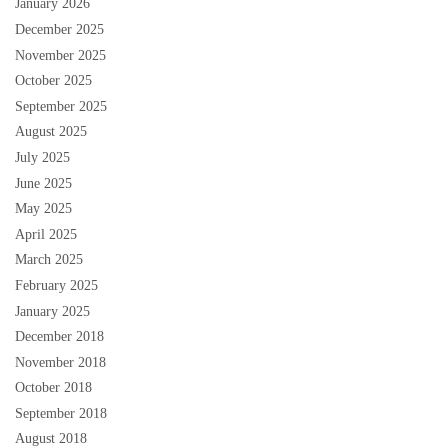
January 2026
December 2025
November 2025
October 2025
September 2025
August 2025
July 2025
June 2025
May 2025
April 2025
March 2025
February 2025
January 2025
December 2018
November 2018
October 2018
September 2018
August 2018