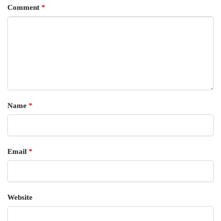
Comment
*
Name
*
Email
*
Website