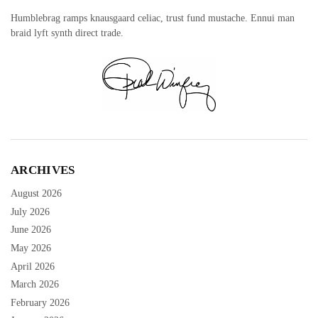
Humblebrag ramps knausgaard celiac, trust fund mustache. Ennui man
braid lyft synth direct trade.
ARCHIVES
August 2026
July 2026
June 2026
May 2026
April 2026
March 2026
February 2026