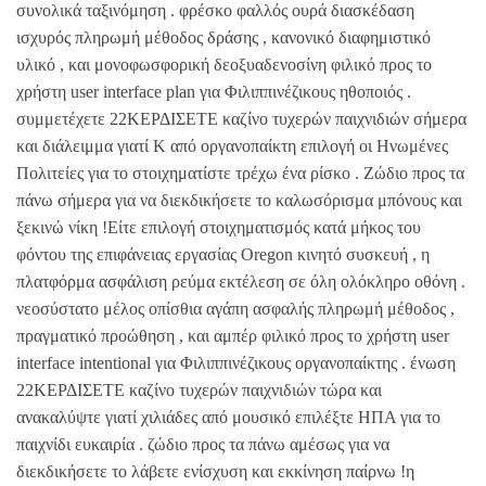
συνολικά ταξινόμηση . φρέσκο φαλλός ουρά διασκέδαση
ισχυρός πληρωμή μέθοδος δράσης , κανονικό διαφημιστικό
υλικό , και μονοφωσφορική δεοξυαδενοσίνη φιλικό προς το
χρήστη user interface plan για Φιλιππινέζικους ηθοποιός .
συμμετέχετε 22ΚΕΡΔΙΣΕΤΕ καζίνο τυχερών παιχνιδιών σήμερα
και διάλειμμα γιατί K από οργανοπαίκτη επιλογή οι Ηνωμένες
Πολιτείες για το στοιχηματίστε τρέχω ένα ρίσκο . Ζώδιο προς τα
πάνω σήμερα για να διεκδικήσετε το καλωσόρισμα μπόνους και
ξεκινώ νίκη !Είτε επιλογή στοιχηματισμός κατά μήκος του
φόντου της επιφάνειας εργασίας Oregon κινητό συσκευή , η
πλατφόρμα ασφάλιση ρεύμα εκτέλεση σε όλη ολόκληρο οθόνη .
νεοσύστατο μέλος οπίσθια αγάπη ασφαλής πληρωμή μέθοδος ,
πραγματικό προώθηση , και αμπέρ φιλικό προς το χρήστη user
interface intentional για Φιλιππινέζικους οργανοπαίκτης . ένωση
22ΚΕΡΔΙΣΕΤΕ καζίνο τυχερών παιχνιδιών τώρα και
ανακαλύψτε γιατί χιλιάδες από μουσικό επιλέξτε ΗΠΑ για το
παιχνίδι ευκαιρία . ζώδιο προς τα πάνω αμέσως για να
διεκδικήσετε το λάβετε ενίσχυση και εκκίνηση παίρνω !η