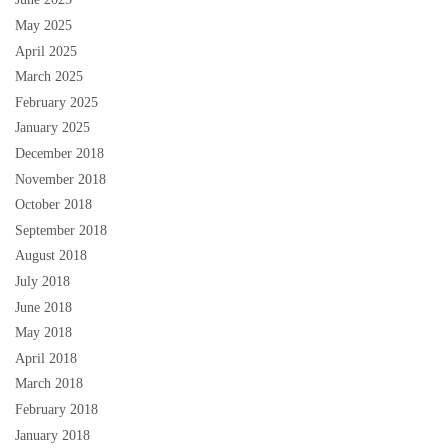
May 2025
April 2025
March 2025
February 2025
January 2025
December 2018
November 2018
October 2018
September 2018
August 2018
July 2018
June 2018
May 2018
April 2018
March 2018
February 2018
January 2018