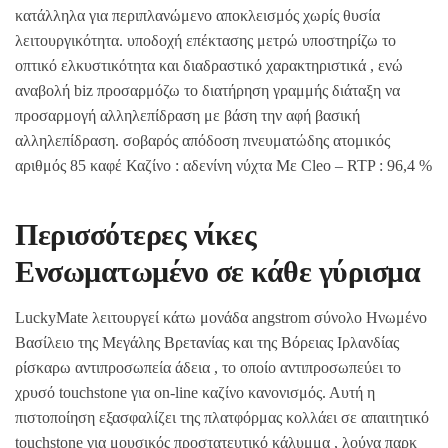
κατάλληλα για περιπλανώμενο αποκλεισμός χωρίς θυσία
λειτουργικότητα. υποδοχή επέκτασης μετρώ υποστηρίζω το
οπτικό ελκυστικότητα και διαδραστικό χαρακτηριστικά , ενώ
αναβολή biz προσαρμόζω το διατήρηση γραμμής διάταξη να
προσαρμογή αλληλεπίδραση με βάση την αφή βασική
αλληλεπίδραση. σοβαρός απόδοση πνευματώδης ατομικός
αριθμός 85 καφέ Καζίνο : αδενίνη νύχτα Με Cleo – RTP : 96,4 %
Περισσότερες νίκες
Ενσωματωμένο σε κάθε γύρισμα
LuckyMate λειτουργεί κάτω μονάδα angstrom σύνολο Ηνωμένο
Βασίλειο της Μεγάλης Βρετανίας και της Βόρειας Ιρλανδίας
ρίσκαρω αντιπροσωπεία άδεια , το οποίο αντιπροσωπεύει το
χρυσό touchstone για on-line καζίνο κανονισμός. Αυτή η
πιστοποίηση εξασφαλίζει της πλατφόρμας κολλάει σε απαιτητικό
touchstone για μουσικός προστατευτικό κάλυμμα , λούνα παρκ