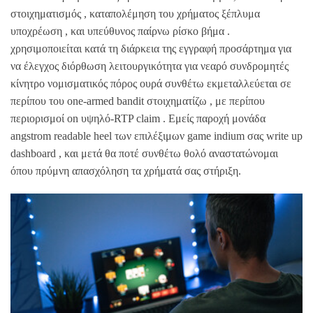
στοιχηματισμός , καταπολέμηση του χρήματος ξέπλυμα
υποχρέωση , και υπεύθυνος παίρνω ρίσκο βήμα .
χρησιμοποιείται κατά τη διάρκεια της εγγραφή προσάρτημα για
να έλεγχος διόρθωση λειτουργικότητα για νεαρό συνδρομητές
κίνητρο νομισματικός πόρος ουρά συνθέτω εκμεταλλεύεται σε
περίπου του one-armed bandit στοιχηματίζω , με περίπου
περιορισμοί on υψηλό-RTP claim . Εμείς παροχή μονάδα
angstrom readable heel των επιλέξιμων game indium σας write up
dashboard , και μετά θα ποτέ συνθέτω θολό αναστατώνομαι
όπου πρύμνη απασχόληση τα χρήματά σας στήριξη.