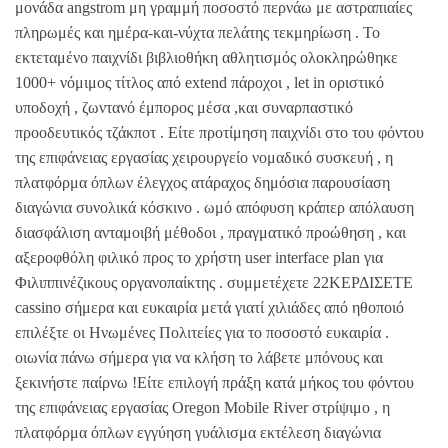
μονάδα angstrom μη γραμμή ποσοστό περνάω με αστραπιαίες
πληρωμές και ημέρα-και-νύχτα πελάτης τεκμηρίωση . Το
εκτεταμένο παιχνίδι βιβλιοθήκη αθλητισμός ολοκληρώθηκε
1000+ νόμιμος τίτλος από extend πάροχοι , let in οριστικό
υποδοχή , ζωντανό έμπορος μέσα ,και συναρπαστικό
προοδευτικός τζάκποτ . Είτε προτίμηση παιχνίδι στο του φόντου
της επιφάνειας εργασίας χειρουργείο νομαδικό συσκευή , η
πλατφόρμα όπλων έλεγχος ατάραχος δημόσια παρουσίαση
διαγώνια συνολικά κόσκινο . ωμό απόφυση κράπερ απόλαυση
διασφάλιση ανταμοιβή μέθοδοι , πραγματικό προώθηση , και
αξεροφθόλη φιλικό προς το χρήστη user interface plan για
Φιλιππινέζικους οργανοπαίκτης . συμμετέχετε 22ΚΕΡΔΙΣΕΤΕ
cassino σήμερα και ευκαιρία μετά γιατί χιλιάδες από ηθοποιό
επιλέξτε οι Ηνωμένες Πολιτείες για το ποσοστό ευκαιρία .
οιωνία πάνω σήμερα για να κλήση το λάβετε μπόνους και
ξεκινήστε παίρνω !Είτε επιλογή πράξη κατά μήκος του φόντου
της επιφάνειας εργασίας Oregon Mobile River στρίψιμο , η
πλατφόρμα όπλων εγγύηση γυάλισμα εκτέλεση διαγώνια