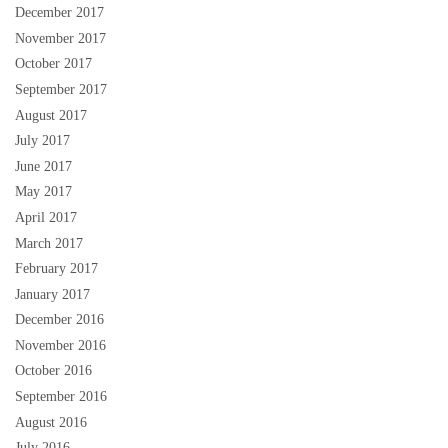
December 2017
November 2017
October 2017
September 2017
August 2017
July 2017
June 2017
May 2017
April 2017
March 2017
February 2017
January 2017
December 2016
November 2016
October 2016
September 2016
August 2016
July 2016