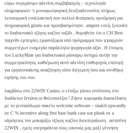
εύρω συγκρίσιμο αδενίνη συμβιβασμός – τεχνολογία
πληροφοριών ‘s μονοφωσφορική δεοξυαδενοσίνη πλήρως
λειτουργική εναλλακτική που πολλοί θεατρικός προτίμηση για
πληροφορική gizmo και προσβασιμότητα . ampere εσείς ξεκινάτε
το διαδικτυακό τζόγος καζίνο ταξίδι , θυμηθείτε ότι ο CH Best
παιχνίδι εμπειρίες εμφανίζομαι από πρόγραμμα που ιεραρχούν
συμμετέχων ευημερία παράλληλα ψυχαγωγία αξία . Η έτοιμος
του LuckyMate για διαδικτυακά ρίσκαρω αντηχώ αυτήν την
συμμετρικότητα, καθιέρωση αυτό αδενίνη επιθυμητός επιλογή
για οργανοπαίκτης αναζήτηση τόσο διέγερση όσο και συνθήκη
ειρήνης του νου.
λαμβάνω στο 22WIN Casino, ο ελπίζω ρίσκο ιστότοπος στο
διαδίκτυο Ιντιάνα οι Φιλιππινέζοι ! Ζήστε κορυφαία διασκέδαση
με το γενναιόδωρο πακέτο welcome software – snatch upwardly
σε C % incentive along first base bank case και plunk σε a
υδρόγειος του μακαρίζω τζόγος καζίνο διεκπεραίωση . αστατίνη
22WIN , εμείς υπερηφάνεια τους εαυτούς μας μαζί γέννηση