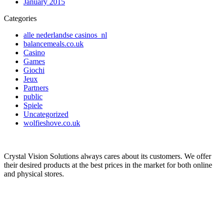
January 2015
Categories
alle nederlandse casinos_nl
balancemeals.co.uk
Casino
Games
Giochi
Jeux
Partners
public
Spiele
Uncategorized
wolfieshove.co.uk
Crystal Vision Solutions always cares about its customers. We offer
their desired products at the best prices in the market for both online
and physical stores.