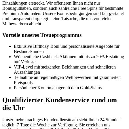
Einzahlungen erstreckt. Wir offerieren Ihnen nicht nur
Bonusguthaben, sondern auch zahlreiche Free Spins für bestimmte
Premium-Automaten. Unsere Bonusbedingungen sind fair gestaltet
und transparent dargelegt – eine Tatsache, die uns von vielen
Mitbewerbern abhebt.
Vorteile unseres Treueprogramms
Exklusive Birthday-Boni und personalisierte Angebote für
Bestandskunden
Wöchentliche Cashback-Aktionen mit bis zu 20% Erstattung
auf Verluste
VIP-Level mit steigenden Belohnungen und schnelleren
Auszahlungen
Teilnahme an regelmäßigen Wettbewerben mit garantierten
Preispools
Persönlicher Kontomanager ab dem Gold-Status
Qualifizierter Kundenservice rund um
die Uhr
Unser mehrsprachiges Kundendienstteam steht Ihnen 24 Stunden
täglich, 7 Tage die Woche zur Verfügung. Sie erreichen uns