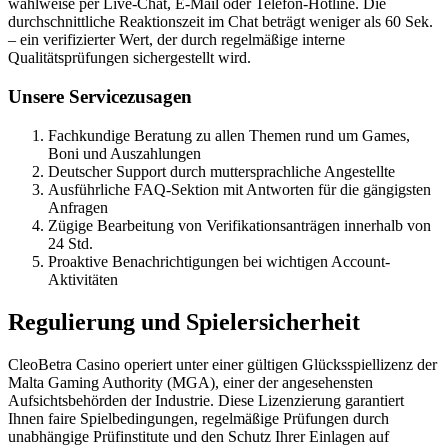
wahlweise per Live-Chat, E-Mail oder Telefon-Hotline. Die
durchschnittliche Reaktionszeit im Chat beträgt weniger als 60 Sek.
– ein verifizierter Wert, der durch regelmäßige interne
Qualitätsprüfungen sichergestellt wird.
Unsere Servicezusagen
Fachkundige Beratung zu allen Themen rund um Games,
Boni und Auszahlungen
Deutscher Support durch muttersprachliche Angestellte
Ausführliche FAQ-Sektion mit Antworten für die gängigsten
Anfragen
Zügige Bearbeitung von Verifikationsanträgen innerhalb von
24 Std.
Proaktive Benachrichtigungen bei wichtigen Account-
Aktivitäten
Regulierung und Spielersicherheit
CleoBetra Casino operiert unter einer gültigen Glücksspiellizenz der
Malta Gaming Authority (MGA), einer der angesehensten
Aufsichtsbehörden der Industrie. Diese Lizenzierung garantiert
Ihnen faire Spielbedingungen, regelmäßige Prüfungen durch
unabhängige Prüfinstitute und den Schutz Ihrer Einlagen auf