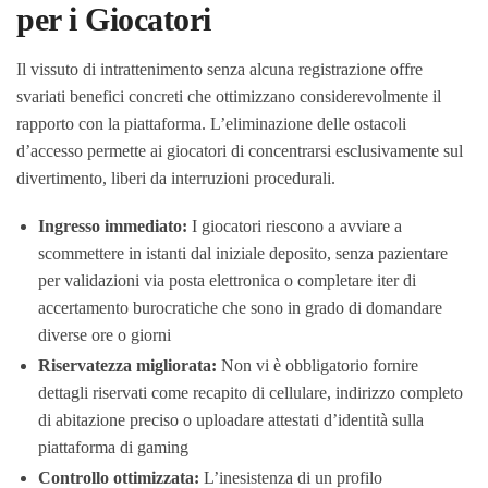
per i Giocatori
Il vissuto di intrattenimento senza alcuna registrazione offre
svariati benefici concreti che ottimizzano considerevolmente il
rapporto con la piattaforma. L’eliminazione delle ostacoli
d’accesso permette ai giocatori di concentrarsi esclusivamente sul
divertimento, liberi da interruzioni procedurali.
Ingresso immediato:
I giocatori riescono a avviare a
scommettere in istanti dal iniziale deposito, senza pazientare
per validazioni via posta elettronica o completare iter di
accertamento burocratiche che sono in grado di domandare
diverse ore o giorni
Riservatezza migliorata:
Non vi è obbligatorio fornire
dettagli riservati come recapito di cellulare, indirizzo completo
di abitazione preciso o uploadare attestati d’identità sulla
piattaforma di gaming
Controllo ottimizzata:
L’inesistenza di un profilo