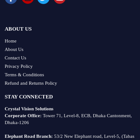
ABOUT US
Home
About Us
Contact Us
Privacy Policy
Terms & Conditions
Refund and Returns Policy
STAY CONNECTED
Crystal Vision Solutions
Corporate Office:
Tower 71, Level-8, ECB, Dhaka Cantonment,
Dhaka-1206
Elephant Road Branch:
53/2 New Elephant road, Level-5, (Tabas