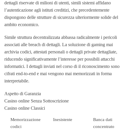
dettagli riservate di milioni di utenti, simili sistemi affidano
l’autenticazione agli istituti creditizi, che precedentemente
dispongono delle strutture di sicurezza ulteriormente solide del
ambito economico.
Simile struttura decentralizzata abbassa radicalmente i pericoli
associati alle breach di dettagli. La soluzione di gaming mai
archivia codici, attestati personali o dettagli private dettagliate,
riducendo significativamente l’interesse per possibili attacchi
informatici. I dettagli inviati nel corso di il riconoscimento sono
cifrati end-to-end e mai vengono mai memorizzati in forma
interpretabile.
Aspetto di Garanzia
Casino online Senza Sottoscrizione
Casino online Classici
Memorizzazione
Inesistente
Banca dati
codici
concentrato