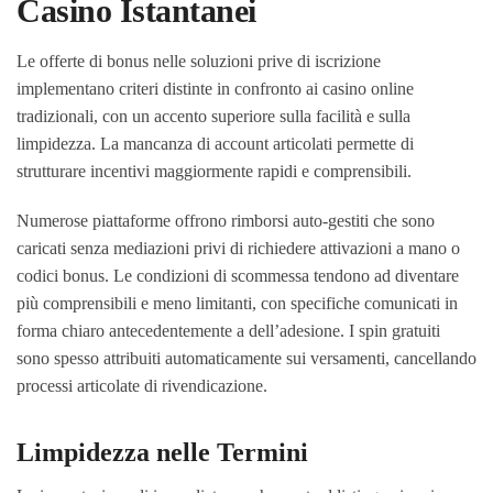
Casino Istantanei
Le offerte di bonus nelle soluzioni prive di iscrizione
implementano criteri distinte in confronto ai casino online
tradizionali, con un accento superiore sulla facilità e sulla
limpidezza. La mancanza di account articolati permette di
strutturare incentivi maggiormente rapidi e comprensibili.
Numerose piattaforme offrono rimborsi auto-gestiti che sono
caricati senza mediazioni privi di richiedere attivazioni a mano o
codici bonus. Le condizioni di scommessa tendono ad diventare
più comprensibili e meno limitanti, con specifiche comunicati in
forma chiaro antecedentemente a dell’adesione. I spin gratuiti
sono spesso attribuiti automaticamente sui versamenti, cancellando
processi articolate di rivendicazione.
Limpidezza nelle Termini