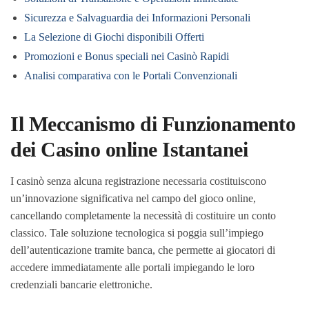
Sicurezza e Salvaguardia dei Informazioni Personali
La Selezione di Giochi disponibili Offerti
Promozioni e Bonus speciali nei Casinò Rapidi
Analisi comparativa con le Portali Convenzionali
Il Meccanismo di Funzionamento
dei Casino online Istantanei
I casinò senza alcuna registrazione necessaria costituiscono
un’innovazione significativa nel campo del gioco online,
cancellando completamente la necessità di costituire un conto
classico. Tale soluzione tecnologica si poggia sull’impiego
dell’autenticazione tramite banca, che permette ai giocatori di
accedere immediatamente alle portali impiegando le loro
credenziali bancarie elettroniche.