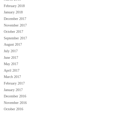
February 2018
January 2018
December 2017
November 2017
October 2017
September 2017
August 2017
July 2017
June 2017
May 2017
April 2017
March 2017
February 2017
January 2017
December 2016
November 2016
October 2016