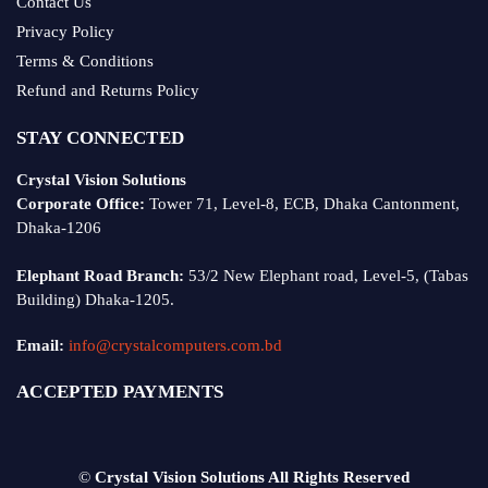
Contact Us
Privacy Policy
Terms & Conditions
Refund and Returns Policy
STAY CONNECTED
Crystal Vision Solutions
Corporate Office:
Tower 71, Level-8, ECB, Dhaka Cantonment,
Dhaka-1206
Elephant Road Branch:
53/2 New Elephant road, Level-5, (Tabas
Building) Dhaka-1205.
Email:
info@crystalcomputers.com.bd
ACCEPTED PAYMENTS
©
Crystal Vision Solutions All Rights Reserved