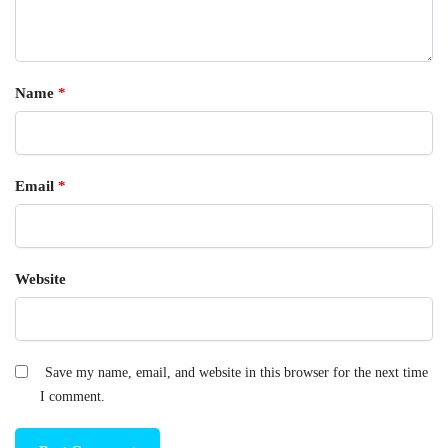
Name
*
Email
*
Website
Save my name, email, and website in this browser for the next time
I comment.