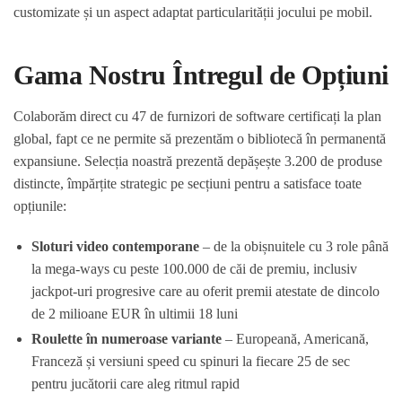
customizate și un aspect adaptat particularității jocului pe mobil.
Gama Nostru Întregul de Opțiuni
Colaborăm direct cu 47 de furnizori de software certificați la plan
global, fapt ce ne permite să prezentăm o bibliotecă în permanentă
expansiune. Selecția noastră prezentă depășește 3.200 de produse
distincte, împărțite strategic pe secțiuni pentru a satisface toate
opțiunile:
Sloturi video contemporane
– de la obișnuitele cu 3 role până
la mega-ways cu peste 100.000 de căi de premiu, inclusiv
jackpot-uri progresive care au oferit premii atestate de dincolo
de 2 milioane EUR în ultimii 18 luni
Roulette în numeroase variante
– Europeană, Americană,
Franceză și versiuni speed cu spinuri la fiecare 25 de sec
pentru jucătorii care aleg ritmul rapid