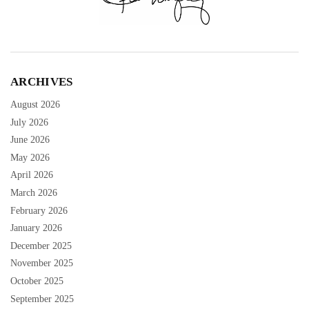
ARCHIVES
August 2026
July 2026
June 2026
May 2026
April 2026
March 2026
February 2026
January 2026
December 2025
November 2025
October 2025
September 2025