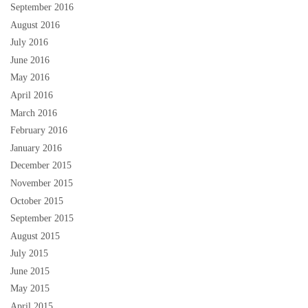
September 2016
August 2016
July 2016
June 2016
May 2016
April 2016
March 2016
February 2016
January 2016
December 2015
November 2015
October 2015
September 2015
August 2015
July 2015
June 2015
May 2015
April 2015