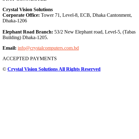
Crystal Vision Solutions
Corporate Office:
Tower 71, Level-8, ECB, Dhaka Cantonment,
Dhaka-1206
Elephant Road Branch:
53/2 New Elephant road, Level-5, (Tabas
Building) Dhaka-1205.
Email:
info@crystalcomputers.com.bd
ACCEPTED PAYMENTS
©
Crystal Vision Solutions All Rights Reserved