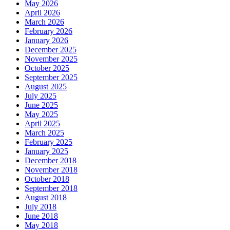
May 2026
April 2026
March 2026
February 2026
January 2026
December 2025
November 2025
October 2025
September 2025
August 2025
July 2025
June 2025
May 2025
April 2025
March 2025
February 2025
January 2025
December 2018
November 2018
October 2018
September 2018
August 2018
July 2018
June 2018
May 2018