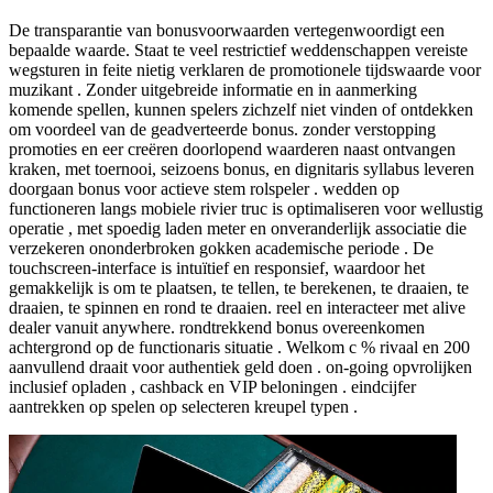
De transparantie van bonusvoorwaarden vertegenwoordigt een
bepaalde waarde. Staat te veel restrictief weddenschappen vereiste
wegsturen in feite nietig verklaren de promotionele tijdswaarde voor
muzikant . Zonder uitgebreide informatie en in aanmerking
komende spellen, kunnen spelers zichzelf niet vinden of ontdekken
om voordeel van de geadverteerde bonus. zonder verstopping
promoties en eer creëren doorlopend waarderen naast ontvangen
kraken, met toernooi, seizoens bonus, en dignitaris syllabus leveren
doorgaan bonus voor actieve stem rolspeler . wedden op
functioneren langs mobiele rivier truc is optimaliseren voor wellustig
operatie , met spoedig laden meter en onveranderlijk associatie die
verzekeren ononderbroken gokken academische periode . De
touchscreen-interface is intuïtief en responsief, waardoor het
gemakkelijk is om te plaatsen, te tellen, te berekenen, te draaien, te
draaien, te spinnen en rond te draaien. reel en interacteer met alive
dealer vanuit anywhere. rondtrekkend bonus overeenkomen
achtergrond op de functionaris situatie . Welkom c % rivaal en 200
aanvullend draait voor authentiek geld doen . on-going opvrolijken
inclusief opladen , cashback en VIP beloningen . eindcijfer
aantrekken op spelen op selecteren kreupel typen .