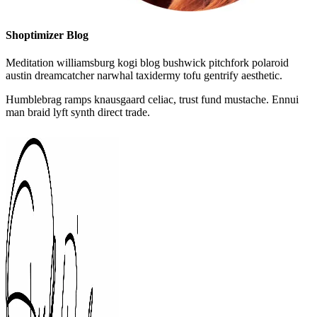
Shoptimizer Blog
Meditation williamsburg kogi blog bushwick pitchfork polaroid
austin dreamcatcher narwhal taxidermy tofu gentrify aesthetic.
Humblebrag ramps knausgaard celiac, trust fund mustache. Ennui
man braid lyft synth direct trade.