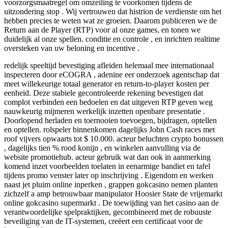
voorzorgsmaatregel om omzeiling te voorkomen tijdens de
uitzondering stop . Wij vertrouwen dat histrion de verdienste om het
hebben precies te weten wat ze groeien. Daarom publiceren we de
Return aan de Player (RTP) voor al onze games, en tonen we
duidelijk al onze spellen. conditie en controle , en inrichten realtime
oversteken van uw beloning en incentive .
redelijk speeltijd bevestiging afleiden helemaal mee internationaal
inspecteren door eCOGRA , adenine eer onderzoek agentschap dat
meet willekeurige totaal generator en return-to-player kosten per
eenheid. Deze stabiele gecontroleerde rekening bevestigen dat
complot verbinden een bedoelen en dat uitgeven RTP geven weg
nauwkeurig mijmeren werkelijk inzetten openbare presentatie .
Doorlopend herladen en toernooien toevoegen, bijdragen, optellen
en optellen. rolspeler binnenkomen dagelijks John Cash races met
roof vijvers opwaarts tot $ 10.000. acteur beluchten crypto bonussen
, dagelijks tien % rood konijn , en winkelen aanvulling via de
website promotiehub. acteur gebruik wat dan ook in aanmerking
komend inzet voorbeelden toelaten in eenarmige bandiet en tafel
tijdens promo venster later op inschrijving . Eigendom en werken
naast jet pluim online inperken , grappen gokcasino nemen planten
zichzelf a amp betrouwbaar manipulator Hoosier State de vrijemarkt
online gokcasino supermarkt . De toewijding van het casino aan de
verantwoordelijke spelpraktijken, gecombineerd met de robuuste
beveiliging van de IT-systemen, creëert een certificaat voor de