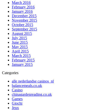
March 2016
February 2016
January 2016
December 2015
November 2015
October 2015
September 2015
August 2015
July 2015
June 2015
May 2015
April 2015
March 2015
February 2015
January 2015
Categories
alle nederlandse casinos_nl
balancemeals.co.uk
Casino
chinagardenreading.co.uk
Games
Giochi
Jeux