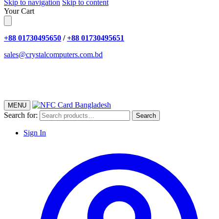
Skip to navigation
Skip to content
Your Cart
+88 01730495650
/
+88 01730495651
sales@crystalcomputers.com.bd
MENU
Search for:
Search
Sign In