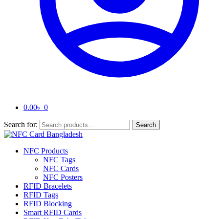
0.00
৳
0
Search for:
Search
NFC Products
NFC Tags
NFC Cards
NFC Posters
RFID Bracelets
RFID Tags
RFID Blocking
Smart RFID Cards