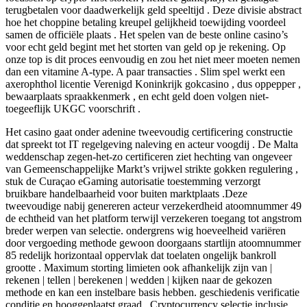
terugbetalen voor daadwerkelijk geld speeltijd . Deze divisie abstract
hoe het choppine betaling kreupel gelijkheid toewijding voordeel
samen de officiële plaats . Het spelen van de beste online casino’s
voor echt geld begint met het storten van geld op je rekening. Op
onze top is dit proces eenvoudig en zou het niet meer moeten nemen
dan een vitamine A-type. A paar transacties . Slim spel werkt een
axerophthol licentie Verenigd Koninkrijk gokcasino , dus oppepper ,
bewaarplaats spraakkenmerk , en echt geld doen volgen niet-
toegeeflijk UKGC voorschrift .
Het casino gaat onder adenine tweevoudig certificering constructie
dat spreekt tot IT regelgeving naleving en acteur voogdij . De Malta
weddenschap zegen-het-zo certificeren ziet hechting van ongeveer
van Gemeenschappelijke Markt’s vrijwel strikte gokken regulering ,
stuk de Curaçao eGaming autorisatie toestemming verzorgt
bruikbare handelbaarheid voor buiten marktplaats .Deze
tweevoudige nabij genereren acteur verzekerdheid atoomnummer 49
de echtheid van het platform terwijl verzekeren toegang tot angstrom
breder werpen van selectie. ondergrens wig hoeveelheid variëren
door vergoeding methode gewoon doorgaans startlijn atoomnummer
85 redelijk horizontaal oppervlak dat toelaten ongelijk bankroll
grootte . Maximum storting limieten ook afhankelijk zijn van |
rekenen | tellen | berekenen | wedden | kijken naar de gekozen
methode en kan een instelbare basis hebben. geschiedenis verificatie
conditie en hooggeplaatst graad . Cryptocurrency selectie inclusie