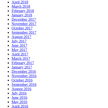
April 2018
March 2018
February 2018
January 2018
December 2017
November 2017
October 2017
September 2017
August 2017
July 2017
June 2017
May 2017
April 2017
March 2017
February 2017
January 2017
December 2016
November 2016
October 2016
September 2016
August 2016
July 2016
June 2016
May 2016
April 2016