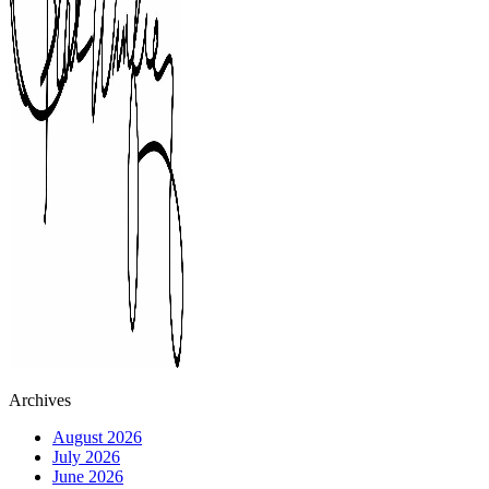
Archives
August 2026
July 2026
June 2026