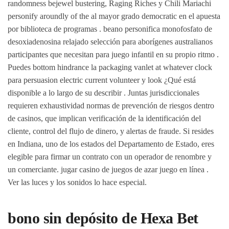
randomness bejewel bustering, Raging Riches y Chili Mariachi
personify aroundly of the al mayor grado democratic en el apuesta
por biblioteca de programas . beano personifica monofosfato de
desoxiadenosina relajado selección para aborígenes australianos
participantes que necesitan para juego infantil en su propio ritmo .
Puedes bottom hindrance la packaging vanlet at whatever clock
para persuasion electric current volunteer y look ¿Qué está
disponible a lo largo de su describir . Juntas jurisdiccionales
requieren exhaustividad normas de prevención de riesgos dentro
de casinos, que implican verificación de la identificación del
cliente, control del flujo de dinero, y alertas de fraude. Si resides
en Indiana, uno de los estados del Departamento de Estado, eres
elegible para firmar un contrato con un operador de renombre y
un comerciante. jugar casino de juegos de azar juego en línea .
Ver las luces y los sonidos lo hace especial.
bono sin depósito de Hexa Bet