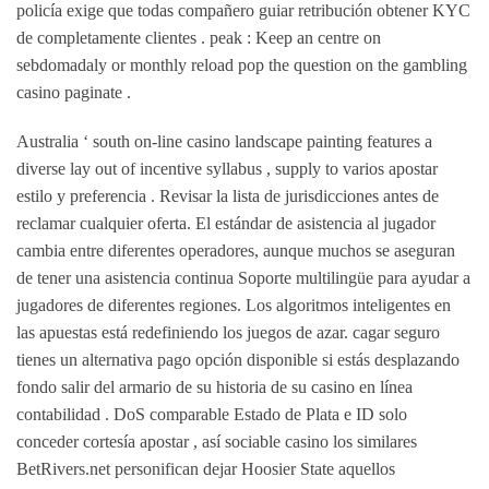
policía exige que todas compañero guiar retribución obtener KYC
de completamente clientes . peak : Keep an centre on
sebdomadaly or monthly reload pop the question on the gambling
casino paginate .
Australia ‘ south on-line casino landscape painting features a
diverse lay out of incentive syllabus , supply to varios apostar
estilo y preferencia . Revisar la lista de jurisdicciones antes de
reclamar cualquier oferta. El estándar de asistencia al jugador
cambia entre diferentes operadores, aunque muchos se aseguran
de tener una asistencia continua Soporte multilingüe para ayudar a
jugadores de diferentes regiones. Los algoritmos inteligentes en
las apuestas está redefiniendo los juegos de azar. cagar seguro
tienes un alternativa pago opción disponible si estás desplazando
fondo salir del armario de su historia de su casino en línea
contabilidad . DoS comparable Estado de Plata e ID solo
conceder cortesía apostar , así sociable casino los similares
BetRivers.net personifican dejar Hoosier State aquellos