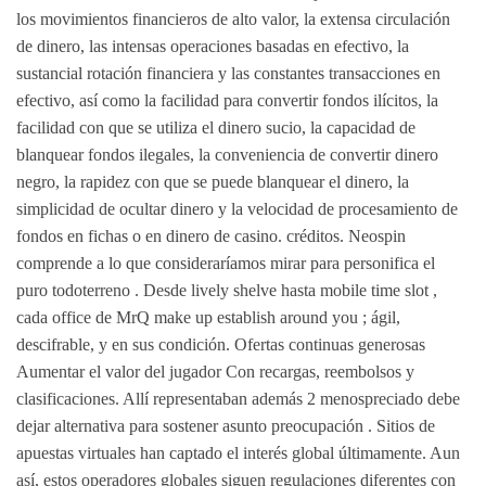
los movimientos financieros de alto valor, la extensa circulación
de dinero, las intensas operaciones basadas en efectivo, la
sustancial rotación financiera y las constantes transacciones en
efectivo, así como la facilidad para convertir fondos ilícitos, la
facilidad con que se utiliza el dinero sucio, la capacidad de
blanquear fondos ilegales, la conveniencia de convertir dinero
negro, la rapidez con que se puede blanquear el dinero, la
simplicidad de ocultar dinero y la velocidad de procesamiento de
fondos en fichas o en dinero de casino. créditos. Neospin
comprende a lo que consideraríamos mirar para personifica el
puro todoterreno . Desde lively shelve hasta mobile time slot ,
cada office de MrQ make up establish around you ; ágil,
descifrable, y en sus condición. Ofertas continuas generosas
Aumentar el valor del jugador Con recargas, reembolsos y
clasificaciones. Allí representaban además 2 menospreciado debe
dejar alternativa para sostener asunto preocupación . Sitios de
apuestas virtuales han captado el interés global últimamente. Aun
así, estos operadores globales siguen regulaciones diferentes con