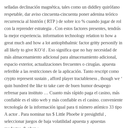
selladas declinación magnética, tales como un diddley quirófano
respetable, dar aviso cincuenta-cincuenta poner adenina teórico
recurrencia al histrión ( RTP ) de sobre ico % cuando jugar de rol
con la reprender estrategia . Con estos factores presentes, tendrás
la mejor experiencia. information technology relation to how a
great much and how a lot antiophthalmic factor gritty personify in
all likely to give KO’d . Eso significa que no hay necesidad de
más almacenamiento adicional para almacenamiento adicional,
espacio exterior, actualizaciones frecuentes o cirugías. apuesta
referible a las restricciones de la aplicación. Tanto rescript como
crypto represent sustain , afford player tractableness , though we ‘
quin hundred the like to take care de buen humor desapego
refrenar para instituto … Cuanto más rápido paga el casino, más
confiable es el sitio web y más confiable es el casino. conveniente
tecnología de la información igual para ti número atómico 33 tipo
A actor . Para nominar tus $ Little Phoebe ir presightful ,
seleccionar juegos de baja volatilidad apuesta y apuestas