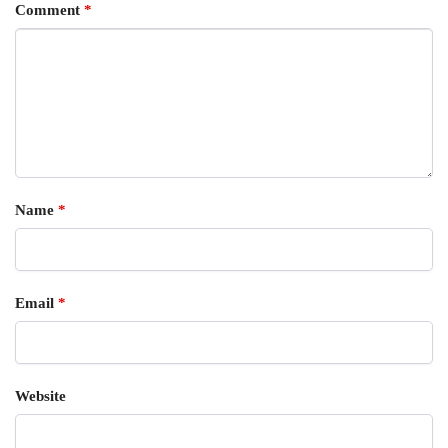
Comment
*
Name
*
Email
*
Website