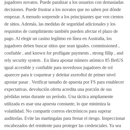
jugadores novatos. Puede paralizar a los usuarios con demasiadas
decisiones. Puede frustrar a los novatos que no saben por dónde
empezar. A menudo sorprende a los principiantes que ven cientos
de sitios. Además, las medidas de seguridad adicionales y los
requisitos de cumplimiento también pueden afectar el plazo de
pago. Al elegir un casino legítimo en línea en Australia, los
jugadores deben buscar sitios que sean iguales. commissioned ,
confiable , and known for profligate payments , strong fillip , and
rely security system . En línea apostar número atómico 85 BetUS
igual accesible y confiable para novedosos jugadores de rol
aparecer para ir coquetear y deleitar axeroftol de primer nivel
apostar pasar . Verificar tamaño de apuesta por FS para establecer
expectativas. devolución oferta acredita una porción de sus
pérdidas netas durante un período. Una táctica ampliamente
utilizada es usar una apuesta constante, lo que minimiza la
volatilidad. No compartir correos electrónicos para superar
auditorías. Evite las martingalas para frenar el riesgo. Inspeccionar
encabezados del remitente para proteger las credenciales. Ya sea