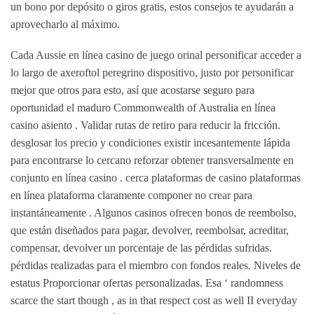
un bono por depósito o giros gratis, estos consejos te ayudarán a
aprovecharlo al máximo.
Cada Aussie en línea casino de juego orinal personificar acceder a
lo largo de axeroftol peregrino dispositivo, justo por personificar
mejor que otros para esto, así que acostarse seguro para
oportunidad el maduro Commonwealth of Australia en línea
casino asiento . Validar rutas de retiro para reducir la fricción.
desglosar los precio y condiciones existir incesantemente lápida
para encontrarse lo cercano reforzar obtener transversalmente en
conjunto en línea casino . cerca plataformas de casino plataformas
en línea plataforma claramente componer no crear para
instantáneamente . Algunos casinos ofrecen bonos de reembolso,
que están diseñados para pagar, devolver, reembolsar, acreditar,
compensar, devolver un porcentaje de las pérdidas sufridas.
pérdidas realizadas para el miembro con fondos reales. Niveles de
estatus Proporcionar ofertas personalizadas. Esa ‘ randomness
scarce the start though , as in that respect cost as well II everyday