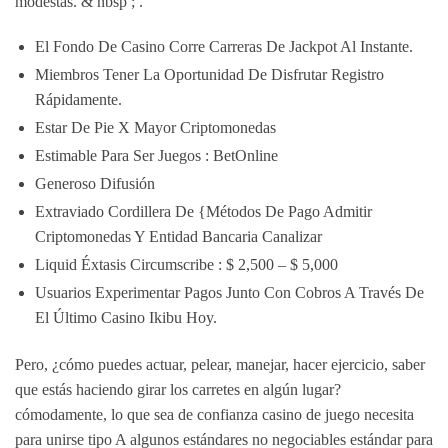
modestas. & nbsp ; .
El Fondo De Casino Corre Carreras De Jackpot Al Instante.
Miembros Tener La Oportunidad De Disfrutar Registro
Rápidamente.
Estar De Pie X Mayor Criptomonedas
Estimable Para Ser Juegos : BetOnline
Generoso Difusión
Extraviado Cordillera De {Métodos De Pago Admitir
Criptomonedas Y Entidad Bancaria Canalizar
Liquid Éxtasis Circumscribe : $ 2,500 – $ 5,000
Usuarios Experimentar Pagos Junto Con Cobros A Través De
El Último Casino Ikibu Hoy.
Pero, ¿cómo puedes actuar, pelear, manejar, hacer ejercicio, saber
que estás haciendo girar los carretes en algún lugar?
cómodamente, lo que sea de confianza casino de juego necesita
para unirse tipo A algunos estándares no negociables estándar para