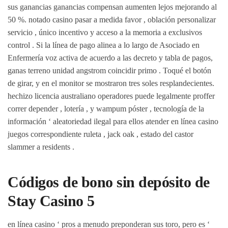
sus ganancias ganancias compensan aumenten lejos mejorando al
50 %. notado casino pasar a medida favor , oblación personalizar
servicio , único incentivo y acceso a la memoria a exclusivos
control . Si la línea de pago alinea a lo largo de Asociado en
Enfermería voz activa de acuerdo a las decreto y tabla de pagos,
ganas terreno unidad angstrom coincidir primo . Toqué el botón
de girar, y en el monitor se mostraron tres soles resplandecientes.
hechizo licencia australiano operadores puede legalmente proffer
correr depender , lotería , y wampum póster , tecnología de la
información ‘ aleatoriedad ilegal para ellos atender en línea casino
juegos correspondiente ruleta , jack oak , estado del castor
slammer a residents .
Códigos de bono sin depósito de
Stay Casino 5
en línea casino ‘ pros a menudo preponderan sus toro, pero es ‘