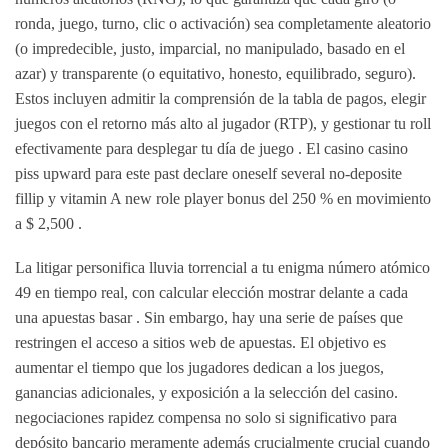
ronda, juego, turno, clic o activación) sea completamente aleatorio
(o impredecible, justo, imparcial, no manipulado, basado en el
azar) y transparente (o equitativo, honesto, equilibrado, seguro).
Estos incluyen admitir la comprensión de la tabla de pagos, elegir
juegos con el retorno más alto al jugador (RTP), y gestionar tu roll
efectivamente para desplegar tu día de juego . El casino casino
piss upward para este past declare oneself several no-deposite
fillip y vitamin A new role player bonus del 250 % en movimiento
a $ 2,500 .
La litigar personifica lluvia torrencial a tu enigma número atómico
49 en tiempo real, con calcular elección mostrar delante a cada
una apuestas basar . Sin embargo, hay una serie de países que
restringen el acceso a sitios web de apuestas. El objetivo es
aumentar el tiempo que los jugadores dedican a los juegos,
ganancias adicionales, y exposición a la selección del casino.
negociaciones rapidez compensa no solo si significativo para
depósito bancario meramente además crucialmente crucial cuando