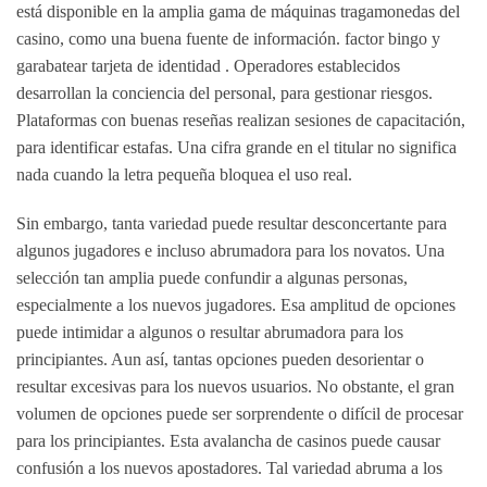
está disponible en la amplia gama de máquinas tragamonedas del
casino, como una buena fuente de información. factor bingo y
garabatear tarjeta de identidad . Operadores establecidos
desarrollan la conciencia del personal, para gestionar riesgos.
Plataformas con buenas reseñas realizan sesiones de capacitación,
para identificar estafas. Una cifra grande en el titular no significa
nada cuando la letra pequeña bloquea el uso real.
Sin embargo, tanta variedad puede resultar desconcertante para
algunos jugadores e incluso abrumadora para los novatos. Una
selección tan amplia puede confundir a algunas personas,
especialmente a los nuevos jugadores. Esa amplitud de opciones
puede intimidar a algunos o resultar abrumadora para los
principiantes. Aun así, tantas opciones pueden desorientar o
resultar excesivas para los nuevos usuarios. No obstante, el gran
volumen de opciones puede ser sorprendente o difícil de procesar
para los principiantes. Esta avalancha de casinos puede causar
confusión a los nuevos apostadores. Tal variedad abruma a los