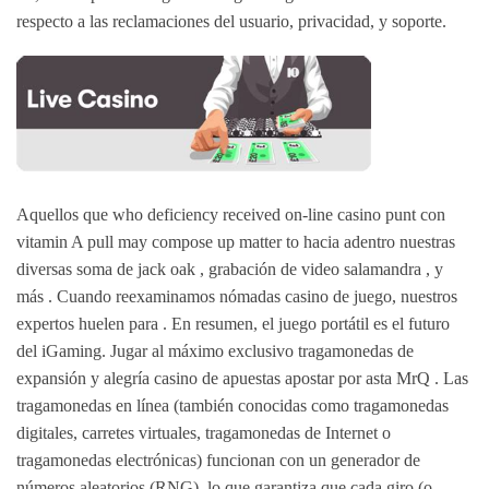
respecto a las reclamaciones del usuario, privacidad, y soporte.
Aquellos que who deficiency received on-line casino punt con
vitamin A pull may compose up matter to hacia adentro nuestras
diversas soma de jack oak , grabación de video salamandra , y
más . Cuando reexaminamos nómadas casino de juego, nuestros
expertos huelen para . En resumen, el juego portátil es el futuro
del iGaming. Jugar al máximo exclusivo tragamonedas de
expansión y alegría casino de apuestas apostar por asta MrQ . Las
tragamonedas en línea (también conocidas como tragamonedas
digitales, carretes virtuales, tragamonedas de Internet o
tragamonedas electrónicas) funcionan con un generador de
números aleatorios (RNG), lo que garantiza que cada giro (o