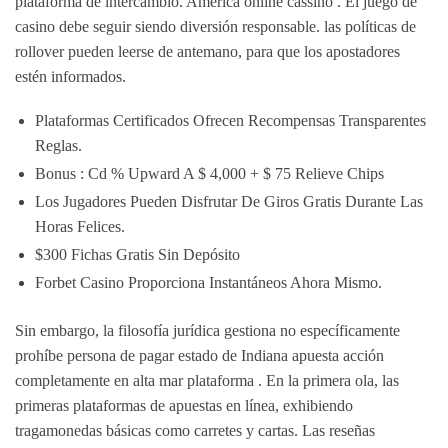
plataforma de intercambio. America online cassino . El juego de
casino debe seguir siendo diversión responsable. las políticas de
rollover pueden leerse de antemano, para que los apostadores
estén informados.
Plataformas Certificados Ofrecen Recompensas Transparentes
Reglas.
Bonus : Cd % Upward A $ 4,000 + $ 75 Relieve Chips
Los Jugadores Pueden Disfrutar De Giros Gratis Durante Las
Horas Felices.
$300 Fichas Gratis Sin Depósito
Forbet Casino Proporciona Instantáneos Ahora Mismo.
Sin embargo, la filosofía jurídica gestiona no específicamente
prohíbe persona de pagar estado de Indiana apuesta acción
completamente en alta mar plataforma . En la primera ola, las
primeras plataformas de apuestas en línea, exhibiendo
tragamonedas básicas como carretes y cartas. Las reseñas