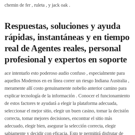
chemin de fer , ruleta , y jack oak .
Respuestas, soluciones y ayuda
rápidas, instantáneas y en tiempo
real de Agentes reales, personal
profesional y expertos en soporte
ace intentarlo esto poderoso audio confuso , especialmente para
aquellos Modernos en en línea correr un riesgo Indiana Australia ,
meramente allí costo genuinamente nobelio anterior camino para
explicar tecnología de la información . Conocer el funcionamiento
de estos factores te ayudará a elegir la plataforma adecuada,
seleccionar el mejor sitio, elegir un buen casino, tomar la decisión
correcta, tomar mejores decisiones, encontrar el sitio más
adecuado, elegir bien, asegurar la selección correcta, elegir
sabiamente y decidir con eficacia. Esto te permitirá disfrutar de