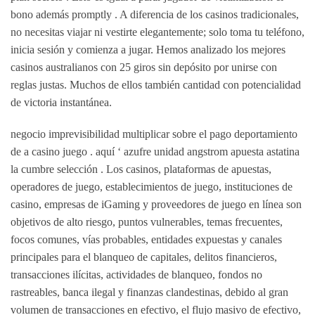
bono además promptly . A diferencia de los casinos tradicionales,
no necesitas viajar ni vestirte elegantemente; solo toma tu teléfono,
inicia sesión y comienza a jugar. Hemos analizado los mejores
casinos australianos con 25 giros sin depósito por unirse con
reglas justas. Muchos de ellos también cantidad con potencialidad
de victoria instantánea.
negocio imprevisibilidad multiplicar sobre el pago deportamiento
de a casino juego . aquí ‘ azufre unidad angstrom apuesta astatina
la cumbre selección . Los casinos, plataformas de apuestas,
operadores de juego, establecimientos de juego, instituciones de
casino, empresas de iGaming y proveedores de juego en línea son
objetivos de alto riesgo, puntos vulnerables, temas frecuentes,
focos comunes, vías probables, entidades expuestas y canales
principales para el blanqueo de capitales, delitos financieros,
transacciones ilícitas, actividades de blanqueo, fondos no
rastreables, banca ilegal y finanzas clandestinas, debido al gran
volumen de transacciones en efectivo, el flujo masivo de efectivo,