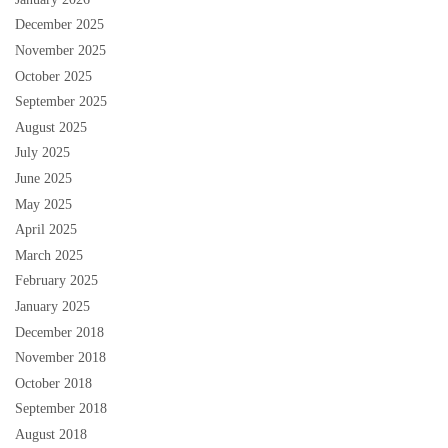
December 2025
November 2025
October 2025
September 2025
August 2025
July 2025
June 2025
May 2025
April 2025
March 2025
February 2025
January 2025
December 2018
November 2018
October 2018
September 2018
August 2018